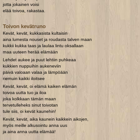
jotta jokainen voisi
elää toivoa, rakastaa.
Toivon kevätruno
Kevät, kevät, kukkasista kultaisin
aina lumesta nouset ja roudasta talven maan
kukkii kukka taas ja laulaa lintu oksallaan
maa uuteen herää elämään
Lehdet aukee ja puut lehtiin puhkeaa
kukkien nuppuihin aukeneviin
päivä valoaan valaa ja lämpöään
riemuin kaikki iloitsee
Kevät, kevät, oi elämä kaiken elämän
toivoa uutta tuo ja iloa
joka kolkkaan tämän maan
tervetulleheks sinut toivotan
tule siis, oi kevät kaunehin!
Kevät, kevät, aika kaunein kaikkein aikojen,
myös meille alkusointu anna uus
ja aina anna uutta elämää!