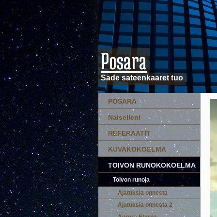
Posara
Sade sateenkaaret tuo
POSARA
Naiselleni
REFERAATIT
KUVAKOKOELMA
TOIVON RUNOKOKOELMA
Toivon runoja
Ajatuksia onnesta
Ajatuksia onnesta 2
Aurora Eterna