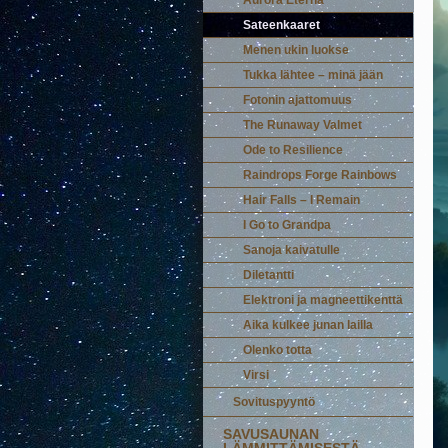
Sateenkaaret
Menen ukin luokse
Tukka lähtee – minä jään
Fotonin ajattomuus
The Runaway Valmet
Ode to Resilience
Raindrops Forge Rainbows
Hair Falls – I Remain
I Go to Grandpa
Sanoja kaivatulle
Diletantti
Elektroni ja magneettikenttä
Aika kulkee junan lailla
Olenko totta
Virsi
Sovituspyyntö
SAVUSAUNAN
LÄMMITTÄMISESTÄ