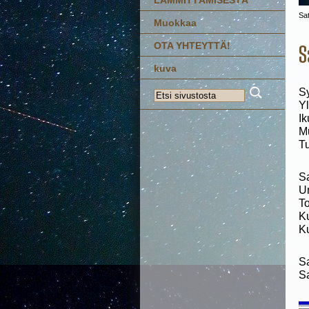
Sa
Muokkaa
OTA YHTEYTTÄ!
S
kuva
S
Yl
Ik
Mu
Tu
Sa
Un
To
Ku
Ku
Sa
Sa