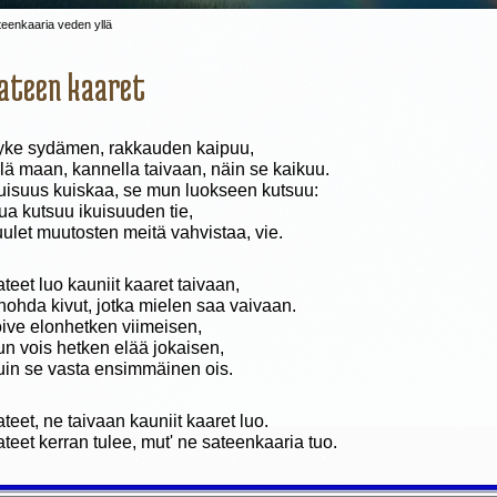
teenkaaria veden yllä
ateen kaaret
yke sydämen, rakkauden kaipuu,
lä maan, kannella taivaan, näin se kaikuu.
uisuus kuiskaa, se mun luokseen kutsuu:
a kutsuu ikuisuuden tie,
ulet muutosten meitä vahvistaa, vie.
teet luo kauniit kaaret taivaan,
ohda kivut, jotka mielen saa vaivaan.
ive elonhetken viimeisen,
n vois hetken elää jokaisen,
in se vasta ensimmäinen ois.
teet, ne taivaan kauniit kaaret luo.
teet kerran tulee, mut' ne sateenkaaria tuo.