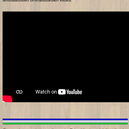
ainutlaatuisten ominaisuuksien vuoksi.