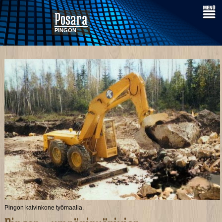
Posara
PINGON
Pingon kaivinkone työmaalla.