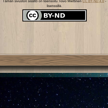
Tämän sivuston sisältö on lisensoitu Toivo Miettinen
CC BY-ND 4.0
-
lisenssillä.