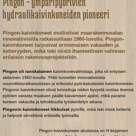
Pingon – ympäripyörivien
hydraulikaivinkoneiden pioneeri
Pingon-kaivinkoneet mullistivat maarakennusalan
innovatiivisilla ratkaisuillaan 1960-luvulla. Pingon-
kaivinkoneet tarjosivat erinomaisen vakauden ja
ketteryyden, mikä teki niistä ihanteellisen valinnan
erilaisiin rakennusprojekteihin.
Pingon oli ranskalainen
kaivinkonevalmistaja, joka oli erityisen
aktiivinen 1960-luvulla. Yhtiö tunnettiin innovatiivisista
suunnitteluratkaisuistaan ja erikoistui pyöräalustaisiin kaivinkoneisiin.
Pingonin kaivinkoneet olivat tunnettuja niiden kyvystä nostaa itsensä
pyörien varasta maatuen päälle kaivamisen ajaksi, mikä paransi
koneen vakautta ja tehokkuutta työskentelyn aikana.
Pingonin kaivinkoneet liikkuivat
pyörillä, mikä teki niistä ketteriä
ja helposti siirreltäviä erilaisilla työmailla.
Pingon-kaivinkoneen alustassa on H-kirjaimen