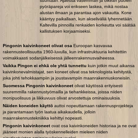
suuntaan. Ajaessa vasemman ja oikean puolen
pyöräpareja voi erikseen laskea, mikä nostaa
alustan ilmaan ja parantaa ajon vakautta. Kone
kääntyy paikallaan, kun akseliväliä lyhennetään.
Kaltevilla pinnoilla renkaiden korkeutta voi säätää
kallistuksen korjaamiseksi.
Pingonin kaivinkoneet olivat osa
Euroopan kasvavaa
rakennusteollisuutta 1960-luvulla, kun infrastruktuuria kehitettiin
voimakkaasti sodanjälkeisessä jälleenrakennusvaiheessa.
Vaikka Pingon ei ehkä ole yhtä tunnettu
kuin jotkin muut aikansa
kaivinkonevalmistajat, sen koneet olivat osa teknologista kehitystä,
joka johti tehokkaampiin ja joustavampiin maanrakennuskoneisiin.
Suomessa Pingonin kaivinkoneet
olivat käytössä erityisesti
suuremmilla rakennustyömailla ja tiehankkeissa, joissa niiden
monipuolisuus ja liikkuvuus olivat arvostettuja ominaisuuksia.
Näiden koneiden käyttö
auttoi nopeuttamaan rakennusprojekteja
ja parantamaan työn laatua aikakaudella, jolloin
maanrakennustekniikka kehittyi nopeasti.
Pingonin kaivinkoneet
ovat osa kaivinkoneiden historiaa ja ne ovat
jääneet monien alalla työskennelleiden mieleen niiden