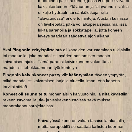
muotoinen palkkirakenne, jossa H:n poikkiviiva on
kaksinkertainen. Ylävaunun ja "alavaunun" välillä
ei kulje hydrauli- tai sähköletkuja, sillä
"alavaunussa" ei ole toimintoja. Alustan kulmissa
on levikepalat, jotka voi alkuperäisessä mallissa
lukita saranoilla ja sokkatapeilla, jotta koneen
leveys saadaan säädettyä ajon aikana.
Yksi Pingonin erityispiirteistä
oli koneiden varustaminen tukijalalla
tai maatuella, joka mahdollisti pyörien nostamisen maasta
kaivamisen ajaksi. Tämä paransi kaivinkoneen vakautta ja
mahdollisti tehokkaamman työskentelyn.
Pingonin kaivinkoneet pystyivät kääntymään
täyden ympyrän,
mikä mahdollisti kaivamisen laajalla alueella ilman, että konetta
tarvitsi siirtää.
Koneet oli suunnitelt
u monenlaisiin kaivuutöihin, ja niitä käytettiin
rakennustyömailla, tie- ja vesirakennustöissä sekä muissa
maanrakennusprojekteissa.
Kaivutyössä kone on vakaa tasaisella alustalla,
mutta sorapedillä se saattaa kallistua kuorman