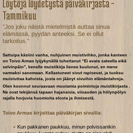
Löytöjä löydetystä
päiväkirjasta -
Tammikuu
"Jos joku näistä mietelmistä auttaa sinua
elämässä, pyydän anteeksi. Se ei ollut
tarkoitus."
Sattuipa käsiini vanha, nuhjuinen muistivihko, jonka kanteen
on Toivo Armas lyijykynällä tuhertanut “Ei avata sateella eikä
selvinpäin”, kenelle muistikirja lienee kuulunut, en mene
varmaksi sanomaan. Kellastuneet sivut rapisevat, ja tuoksu
muistuttaa kahvista, josta on jäänyt sivuihin elämäntahroja.
Olen koonnut seuraavaan muutamia poimintoja muistikirjasta .
Ne ovat tekijänsä tapaan hajanaisia, viisauden ja hölynpölyn
rajalla horjuvia huomioita elosta ja ihmisestä.
Toivo Armas kirjoittaa päiväkirjan sivuilla:
Kun pakkanen paukkuu, minun polvissanikin