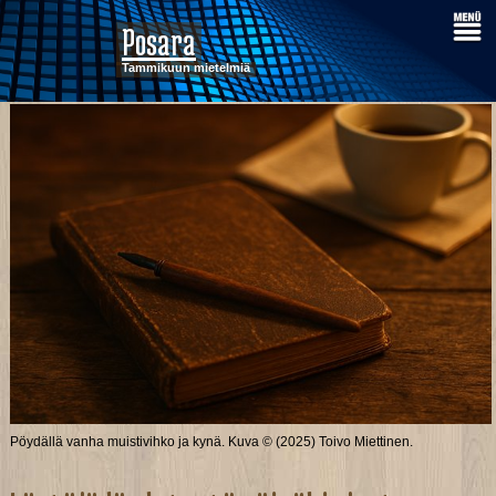
Posara
Tammikuun mietelmiä
Pöydällä vanha muistivihko ja kynä. Kuva © (2025) Toivo Miettinen.