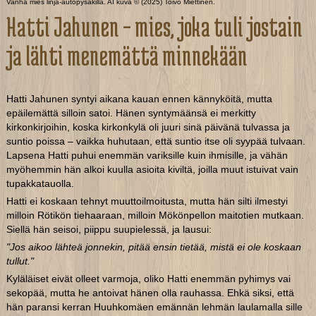
Vanha mies linja-autopysäkillä. AI kuva © (2025) Toivo Miettinen.
Hatti Jahunen – mies, joka tuli jostain
ja lähti menemättä minnekään
Hatti Jahunen syntyi aikana kauan ennen kännyköitä, mutta
epäilemättä silloin satoi. Hänen syntymäänsä ei merkitty
kirkonkirjoihin, koska kirkonkylä oli juuri sinä päivänä tulvassa ja
suntio poissa – vaikka huhutaan, että suntio itse oli syypää tulvaan.
Lapsena Hatti puhui enemmän variksille kuin ihmisille, ja vähän
myöhemmin hän alkoi kuulla asioita kiviltä, joilla muut istuivat vain
tupakkatauolla.
Hatti ei koskaan tehnyt muuttoilmoitusta, mutta hän silti ilmestyi
milloin Rötikön tiehaaraan, milloin Mökönpellon maitotien mutkaan.
Siellä hän seisoi, piippu suupielessä, ja lausui:
"Jos aikoo lähteä jonnekin, pitää ensin tietää, mistä ei ole koskaan
tullut."
Kyläläiset eivät olleet varmoja, oliko Hatti enemmän pyhimys vai
sekopää, mutta he antoivat hänen olla rauhassa. Ehkä siksi, että
hän paransi kerran Huuhkomäen emännän lehmän laulamalla sille