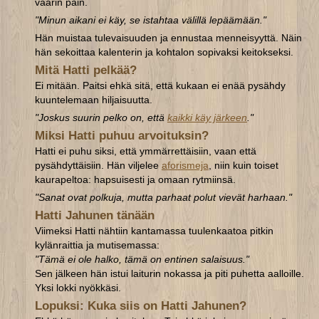
väärin päin.
"Minun aikani ei käy, se istahtaa välillä lepäämään."
Hän muistaa tulevaisuuden ja ennustaa menneisyyttä. Näin
hän sekoittaa kalenterin ja kohtalon sopivaksi keitokseksi.
Mitä Hatti pelkää?
Ei mitään. Paitsi ehkä sitä, että kukaan ei enää pysähdy
kuuntelemaan hiljaisuutta.
"Joskus suurin pelko on, että
kaikki käy järkeen
."
Miksi Hatti puhuu arvoituksin?
Hatti ei puhu siksi, että ymmärrettäisiin, vaan että
pysähdyttäisiin. Hän viljelee
aforismeja
, niin kuin toiset
kaurapeltoa: hapsuisesti ja omaan rytmiinsä.
"Sanat ovat polkuja, mutta parhaat polut vievät harhaan."
Hatti Jahunen tänään
Viimeksi Hatti nähtiin kantamassa tuulenkaatoa pitkin
kylänraittia ja mutisemassa:
"Tämä ei ole halko, tämä on entinen salaisuus."
Sen jälkeen hän istui laiturin nokassa ja piti puhetta aalloille.
Yksi lokki nyökkäsi.
Lopuksi: Kuka siis on Hatti Jahunen?