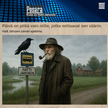
Posara
Kuka on Hatti Jahunen
Päivä on pitkä vain niille, jotka mittaavat sen väärin.
Hatti Jahusen päivän ajatelma.