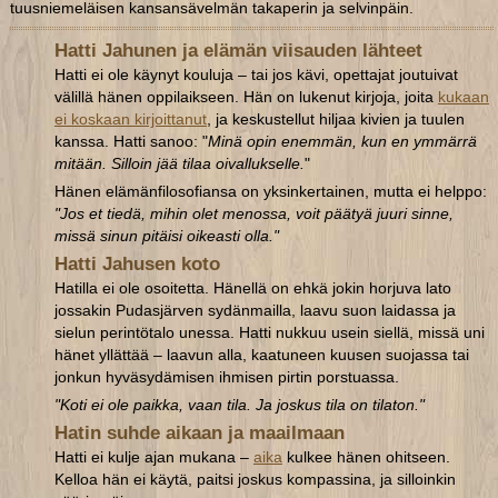
tuusniemeläisen kansansävelmän takaperin ja selvinpäin.
Hatti Jahunen ja elämän viisauden lähteet
Hatti ei ole käynyt kouluja – tai jos kävi, opettajat joutuivat
välillä hänen oppilaikseen. Hän on lukenut kirjoja, joita
kukaan
ei koskaan kirjoittanut
, ja keskustellut hiljaa kivien ja tuulen
kanssa. Hatti sanoo: "
Minä opin enemmän, kun en ymmärrä
mitään. Silloin jää tilaa oivallukselle.
"
Hänen elämänfilosofiansa on yksinkertainen, mutta ei helppo:
"Jos et tiedä, mihin olet menossa, voit päätyä juuri sinne,
missä sinun pitäisi oikeasti olla."
Hatti Jahusen koto
Hatilla ei ole osoitetta. Hänellä on ehkä jokin horjuva lato
jossakin Pudasjärven sydänmailla, laavu suon laidassa ja
sielun perintötalo unessa. Hatti nukkuu usein siellä, missä uni
hänet yllättää – laavun alla, kaatuneen kuusen suojassa tai
jonkun hyväsydämisen ihmisen pirtin porstuassa.
"Koti ei ole paikka, vaan tila. Ja joskus tila on tilaton."
Hatin suhde aikaan ja maailmaan
Hatti ei kulje ajan mukana –
aika
kulkee hänen ohitseen.
Kelloa hän ei käytä, paitsi joskus kompassina, ja silloinkin