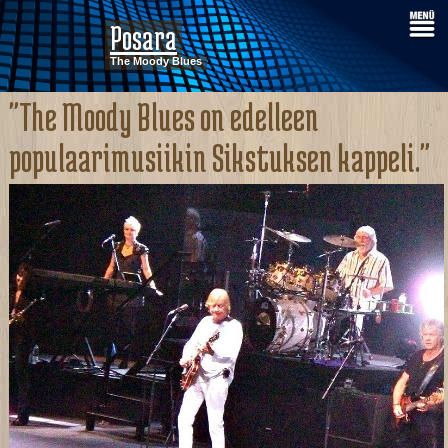
Posara
The Moody Blues
"The Moody Blues on edelleen
populaarimusiikin Sikstuksen kappeli."