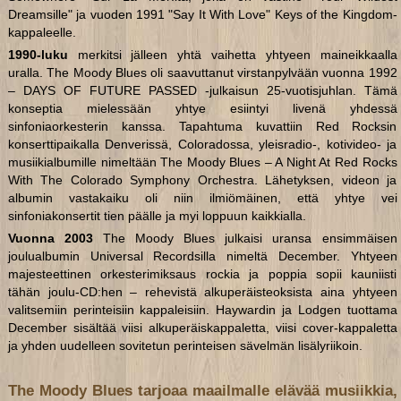
Dreamsille" ja vuoden 1991 "Say It With Love" Keys of the Kingdom-
kappaleelle.
1990-luku
merkitsi jälleen yhtä vaihetta yhtyeen maineikkaalla
uralla. The Moody Blues oli saavuttanut virstanpylvään vuonna 1992
– DAYS OF FUTURE PASSED -julkaisun 25-vuotisjuhlan. Tämä
konseptia mielessään yhtye esiintyi livenä yhdessä
sinfoniaorkesterin kanssa. Tapahtuma kuvattiin Red Rocksin
konserttipaikalla Denverissä, Coloradossa, yleisradio-, kotivideo- ja
musiikialbumille nimeltään The Moody Blues – A Night At Red Rocks
With The Colorado Symphony Orchestra. Lähetyksen, videon ja
albumin vastakaiku oli niin ilmiömäinen, että yhtye vei
sinfoniakonsertit tien päälle ja myi loppuun kaikkialla.
Vuonna 2003
The Moody Blues julkaisi uransa ensimmäisen
joulualbumin Universal Recordsilla nimeltä December. Yhtyeen
majesteettinen orkesterimiksaus rockia ja poppia sopii kauniisti
tähän joulu-CD:hen – rehevistä alkuperäisteoksista aina yhtyeen
valitsemiin perinteisiin kappaleisiin. Haywardin ja Lodgen tuottama
December sisältää viisi alkuperäiskappaletta, viisi cover-kappaletta
ja yhden uudelleen sovitetun perinteisen sävelmän lisälyriikoin.
The Moody Blues tarjoaa maailmalle elävää musiikkia,