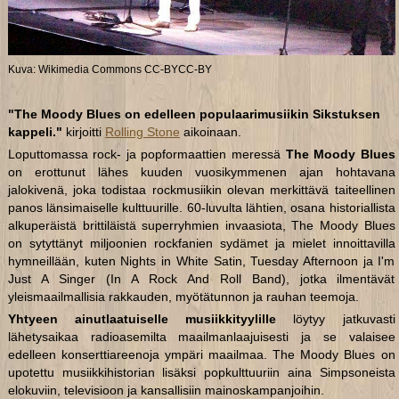
Kuva: Wikimedia Commons CC-BYCC-BY
"The Moody Blues on edelleen populaarimusiikin Sikstuksen
kappeli."
kirjoitti
Rolling Stone
aikoinaan.
Loputtomassa rock- ja popformaattien meressä
The Moody Blues
on erottunut lähes kuuden vuosikymmenen ajan hohtavana
jalokivenä, joka todistaa rockmusiikin olevan merkittävä taiteellinen
panos länsimaiselle kulttuurille. 60-luvulta lähtien, osana historiallista
alkuperäistä brittiläistä superryhmien invaasiota, The Moody Blues
on sytyttänyt miljoonien rockfanien sydämet ja mielet innoittavilla
hymneillään, kuten Nights in White Satin, Tuesday Afternoon ja I'm
Just A Singer (In A Rock And Roll Band), jotka ilmentävät
yleismaailmallisia rakkauden, myötätunnon ja rauhan teemoja.
Yhtyeen ainutlaatuiselle musiikkityylille
löytyy jatkuvasti
lähetysaikaa radioasemilta maailmanlaajuisesti ja se valaisee
edelleen konserttiareenoja ympäri maailmaa. The Moody Blues on
upotettu musiikkihistorian lisäksi popkulttuuriin aina Simpsoneista
elokuviin, televisioon ja kansallisiin mainoskampanjoihin.