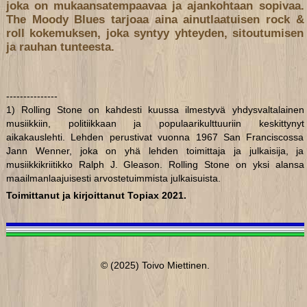
joka on mukaansatempaavaa ja ajankohtaan sopivaa.
The Moody Blues tarjoaa aina ainutlaatuisen rock &
roll kokemuksen, joka syntyy yhteyden, sitoutumisen
ja rauhan tunteesta.
---------------
1) Rolling Stone on kahdesti kuussa ilmestyvä yhdysvaltalainen
musiikkiin, politiikkaan ja populaarikulttuuriin keskittynyt
aikakauslehti. Lehden perustivat vuonna 1967 San Franciscossa
Jann Wenner, joka on yhä lehden toimittaja ja julkaisija, ja
musiikkikriitikko Ralph J. Gleason. Rolling Stone on yksi alansa
maailmanlaajuisesti arvostetuimmista julkaisuista.
Toimittanut ja kirjoittanut Topiax 2021.
© (2025) Toivo Miettinen.