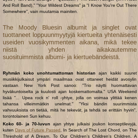
And Roll Band)," "Your Wildest Dreams" ja "I Know You're Out There
Somewhere", vain muutamia mainiten.
The Moody Bluesin albumit ja singlet ovat
tuottaneet loppuunmyytyjä kiertueita yhtenäisesti
useiden vuosikymmenten aikana, mikä tekee
niistä yhden aikakautemme
suosituimmista albumi- ja kiertuebändeistä.
Ryhmän koko unohtumattoman historian
ajan kaikki suuret
musiikkijulkaisut ympäri maailmaa ovat ottaneet heidät avosylin
vastaan. New York Post sanoo: "Trio näytti huomattavan
hyväkuntoiselta ja kuulosti ajan koskemattomalta." USA Weekend
lisää "... Upea rock n' roll -yhtye, jolla on voimaa ylittää kenen
tahansa villeimmätkin unelmat." "Yksi bändin suurimmista
vahvuuksista on tietää, mitä he tekevät, ja tehdä se erittäin hyvin",
torontolainen Sun kehuu.
Koko 60- ja 70-luvun
ajan yhtye julkaisi joukon konseptilevyjä,
kuten
Days of Future Passed
, In Search of The Lost Chord, on The
Threshold of A Dream, To Our Children’s Children’s Children, A