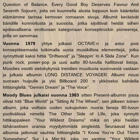
Question of Balance, Every Good Boy Deserves Favour And
Seventh Sojourn, joita voi kuunnella alusta loppuun kuin kääntelisi
elämämme tarinaa kertovan romaanin sivuja. Albumit keräsivät
bändille kunnioitusta ja suosiota, jotka sijoittivat heidät siihen
epätavallisena erottuvaan kategoriaan konseptirockin pioneereja,
joilla on sanomaa.
Vuonna 1979
yhtye julkaisi OCTAVE:n ja astui pois
konseptiteemasta tutkimalla uusia musiikillisia elementtejä, jotka
synnyttivät kaksi hittiä "Driftwood" ja "Steppin' In A Slide Zone". Kun
punk rock, power-pop ja uusi aalto 80-luvulla hallitsivat listoja,
Moodies osoitti sietokykynsä trendien muuttuvia vuorovesiä vastaan
ja julkaisi albumin LONG DISTANCE VOYAGER. Albumi nousi
suoraan huipulle ja ylsi Billboard 200 :n ykköseksi kahdella
hittisinglellä: "Gemini Dream" ja "The Voice".
Moody Blues julkaisi vuonna 1983
sitten Present-albumin jossa
olivat hitit "Blue World" ja "Sitting At The Wheel"; sen jälkeen toinen
albumi, joka voittaisi uuden sukupolven nuoria faneja 80-luvun
puolivälissä nimeltä The Other Side of LIfe, joka synnytti
hittikappaleen "Your Wildest Dreams" mikä on yksi heidän
tähänastisen uransa myydyimmistä singleistä. Seuraavat kaksi
albumia jatkoivat vauhtia hittisinglellä "I Know You're Out There
Somewhere" Sur La Mer:ltä, joka on vastine "Your Wildest