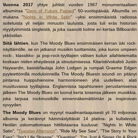
Vuonna 2017
yhtye juhlisti vuoden 1967 monumentaalisen
albuminsa "
Days of Future Passed
" 50-vuotispäivää. Albumilla on
mukana "
Nights in White Satin
" –yksi ensimmäisistä radiossa
soitetuista yli neljän minuutin lauluista, josta tuli eräs historian
myydyimmistä singleistä, ja joka saavutti kolme eri kertaa Billboardin
ykköstilan.
Siitä lähtien
, kun The Moody Blues ensimmäisen kerran iski rock-
näyttämölle, se on jatkanut musiikin tuottamista, joka kuroo umpeen
rock-, klassikko- ja pop-rock-tyylilajien välisen kuilun ailahtelematta
koskaan niiden eheydessä ja sitoutumisessa. Kitaristi/vokalisti Justin
Haywardin, basisti/laulaja John Lodgen ja rumpali Graeme Edgen
pyyteettömillä moduloinneilla The Moody Bluesin soundi on pitänyt
pintansa huippuhienoine harmonioineen yhä uudelleen, alati
muuttuvassa tyylilajissa. Englannissa tapahtuneen perustamisensa
jälkeen The Moody Blues on luonut kerta toisensa jälkeen musiikkia,
joka tarjoaa rockmusiikille ennennäkemättömän ja inspiroivan
syvyyden.
The Moody Blues
on myynyt maailmanlaajuisesti yli 70 miljoonaa
albumia ja kerännyt hämmästyttävät 14 platina- ja kultalevyä.
Heidän uskomattomaan hittilistaansa kuuluvat: "Nights In White
Satin", "
Tuesday Afternoon
", "Ride My See Saw", "The Story In Your
Eyes", "Isn't Life Strange", "Question", "I'm Just A Singer (In A Rock