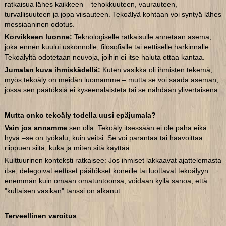
ratkaisua lähes kaikkeen – tehokkuuteen, vaurauteen,
turvallisuuteen ja jopa viisauteen. Tekoälyä kohtaan voi syntyä lähes
messiaaninen odotus.
Korvikkeen luonne:
Teknologiselle ratkaisulle annetaan asema,
joka ennen kuului uskonnolle, filosofialle tai eettiselle harkinnalle.
Tekoälyltä odotetaan neuvoja, joihin ei itse haluta ottaa kantaa.
Jumalan kuva ihmiskädellä:
Kuten vasikka oli ihmisten tekemä,
myös tekoäly on meidän luomamme – mutta se voi saada aseman,
jossa sen päätöksiä ei kyseenalaisteta tai se nähdään ylivertaisena.
Mutta onko tekoäly todella uusi epäjumala?
Vain jos annamme
sen olla. Tekoäly itsessään ei ole paha eikä
hyvä –se on työkalu, kuin veitsi. Se voi parantaa tai haavoittaa
riippuen siitä, kuka ja miten sitä käyttää.
Kulttuurinen konteksti ratkaisee: Jos ihmiset lakkaavat ajattelemasta
itse, delegoivat eettiset päätökset koneille tai luottavat tekoälyyn
enemmän kuin omaan omatuntoonsa, voidaan kyllä sanoa, että
"kultaisen vasikan" tanssi on alkanut.
Terveellinen varoitus