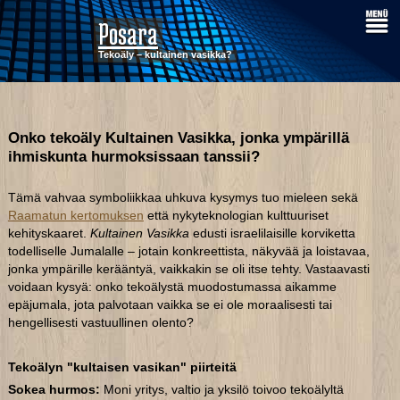
Posara
Tekoäly – kultainen vasikka?
Onko tekoäly Kultainen Vasikka, jonka ympärillä
ihmiskunta hurmoksissaan tanssii?
Tämä vahvaa symboliikkaa uhkuva kysymys tuo mieleen sekä
Raamatun kertomuksen
että nykyteknologian kulttuuriset
kehityskaaret.
Kultainen Vasikka
edusti israelilaisille korviketta
todelliselle Jumalalle – jotain konkreettista, näkyvää ja loistavaa,
jonka ympärille kerääntyä, vaikkakin se oli itse tehty. Vastaavasti
voidaan kysyä: onko tekoälystä muodostumassa aikamme
epäjumala, jota palvotaan vaikka se ei ole moraalisesti tai
hengellisesti vastuullinen olento?
Tekoälyn "kultaisen vasikan" piirteitä
Sokea hurmos:
Moni yritys, valtio ja yksilö toivoo tekoälyltä